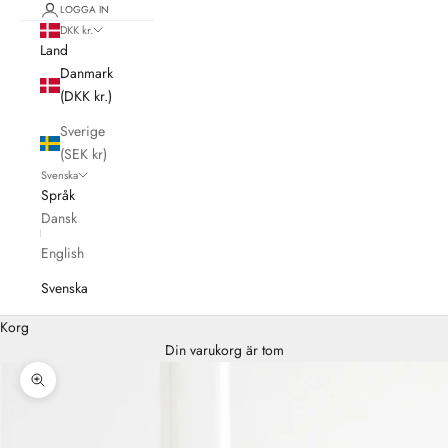
LOGGA IN
DKK kr.
Land
Danmark
(DKK kr.)
Sverige
(SEK kr)
Svenska
Språk
Dansk
English
Svenska
Korg
Din varukorg är tom
Zooma