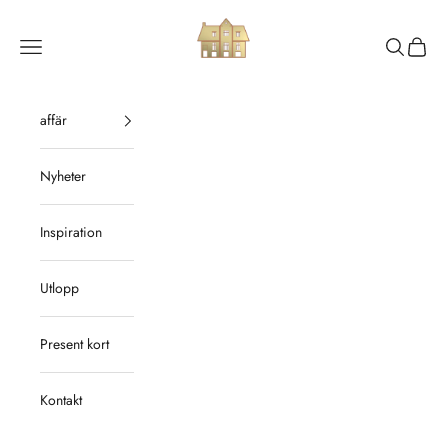
Hoppa till innehållet
Ordrup Værktøjsmagasin
Meny
Sök
Kundv
affär
Nyheter
Inspiration
Utlopp
Present kort
Kontakt