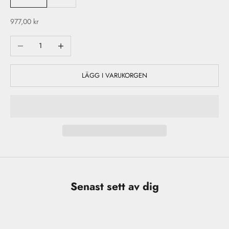
REA-pris
977,00 kr
Minska antal
Öka antal
LÄGG I VARUKORGEN
Senast sett av dig